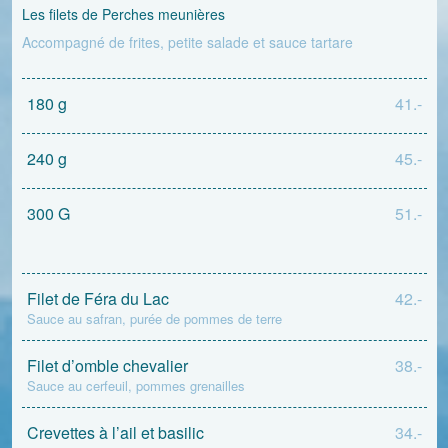
Les filets de Perches meunières
Accompagné de frites, petite salade et sauce tartare
180 g
41.-
240 g
45.-
300 G
51.-
Filet de Féra du Lac
42.-
Sauce au safran, purée de pommes de terre
Filet d’omble chevalier
38.-
Sauce au cerfeuil, pommes grenailles
Crevettes à l’ail et basilic
34.-