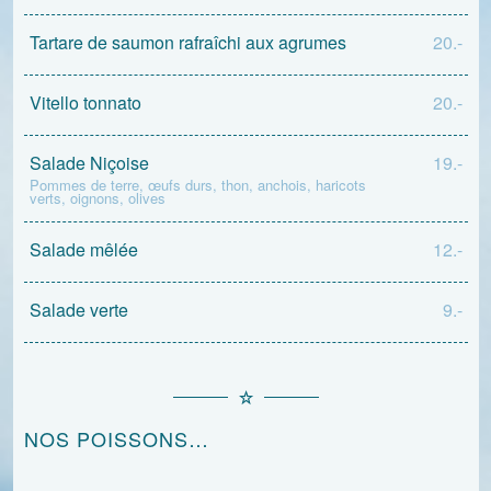
Tartare de saumon rafraîchi aux agrumes
20.-
Vitello tonnato
20.-
Salade Niçoise
19.-
Pommes de terre, œufs durs, thon, anchois, haricots
verts, oignons, olives
Salade mêlée
12.-
Salade verte
9.-
NOS POISSONS…