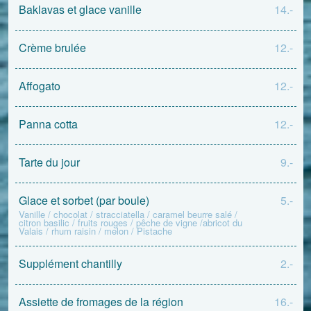
Baklavas et glace vanille
14.-
Crème brulée
12.-
Affogato
12.-
Panna cotta
12.-
Tarte du jour
9.-
Glace et sorbet (par boule)
5.-
Vanille / chocolat / stracciatella / caramel beurre salé /
citron basilic / fruits rouges / pêche de vigne /abricot du
Valais / rhum raisin / melon / Pistache
Supplément chantilly
2.-
Assiette de fromages de la région
16.-