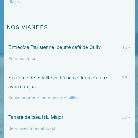
Riz pilaf
NOS VIANDES…
Entrecôte Parisienne, beurre café de Cully
45.-
Pommes frites
Suprême de volaille cuit à basse température
38.-
avec son jus
Sauce suprême, pommes grenailles
Tartare de bœuf du Major
37.-
Servi avec frites et toast